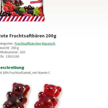
ote Fruchtsaftbären 200g
ategorien:
Fruchtsaftbärchen
klassisch
ewicht:
200 g
rtikelnummer:
620
ZN:
13915190
eschreibung
it 18% Fruchtsaftanteil, mit Vitamin C