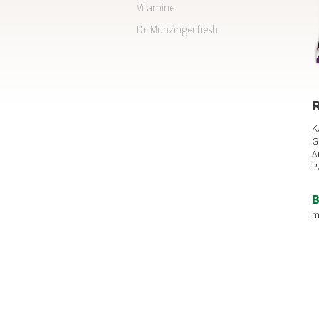
Vitamine
Dr. Munzinger fresh
R
K
G
A
P
B
m